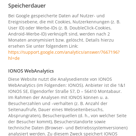
Speicherdauer
Bei Google gespeicherte Daten auf Nutzer- und
Ereignisebene, die mit Cookies, Nutzerkennungen (z. B.
User ID) oder Werbe-IDs (z. B. DoubleClick-Cookies,
Android-Werbe-ID) verknüpft sind, werden nach 2
Monaten anonymisiert bzw. gelöscht. Details hierzu
ersehen Sie unter folgendem Link:
https://support.google.com/analytics/answer/7667196?
hl=de
IONOS WebAnalytics
Diese Website nutzt die Analysedienste von IONOS
WebAnalytics (im Folgenden: IONOS). Anbieter ist die 1&1
IONOS SE, Elgendorfer Straße 57, D – 56410 Montabaur.
Im Rahmen der Analysen mit IONOS können u. a.
Besucherzahlen und –verhalten (z. B. Anzahl der
Seitenaufrufe, Dauer eines Webseitenbesuchs,
Absprungraten), Besucherquellen (d. h., von welcher Seite
der Besucher kommt), Besucherstandorte sowie
technische Daten (Browser- und Betriebssystemversionen)
analysiert werden. Zu diesem Zweck speichert IONOS