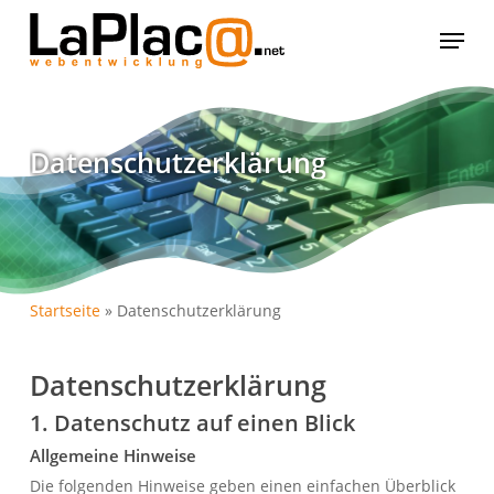
Skip
Menu
to
main
content
Datenschutz­erklärung
Startseite
»
Datenschutzerklärung
Datenschutz­erklärung
1. Datenschutz auf einen Blick
Allgemeine Hinweise
Die folgenden Hinweise geben einen einfachen Überblick